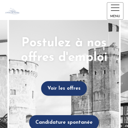
MENU
Postulez à nos
offres d'emploi
Voir les offres
Candidature spontanée