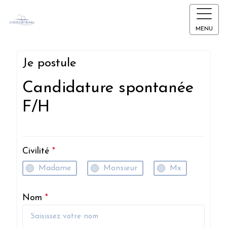
MENU
Je postule
Candidature spontanée
F/H
Civilité
*
Madame
Monsieur
Mx
Nom
*