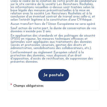
Dans le cadre de la création de votre profil de candidature
sur le site carrière de la société
Les Recruteurs Rochelais
,
les informations recueillies ci-dessus sont traitées selon la
base légale des mesures précontractuelles à la mise en
relation avec la société
Les Recruteurs Rochelais
et à la
conclusion d’un éventuel contrat de travail avec celle-ci, et
selon l’intérêt légitime à la constitution d’une CVthèque.
Aucun transfert hors de l’Union Européenne ne sera opéré.
Sauf action de votre part, la durée de conservation de vos
données n’excède pas
2
ans.
En application des standards et des politiques de sécurité
(PSSI) en vigueur, les mesures techniques efficaces et
optimales sont appliquées aux traitements des données
(accès et protocoles sécurisés, gestion des droits et
administration, sensibilisations des collaborateurs, etc.).
Conformément au règlement Européen relatif à la
protection des données, vous disposez d’un droit
d’opposition, d’accès de rectification, de suppression des
présentes données.
Je postule
*
Champs obligatoires