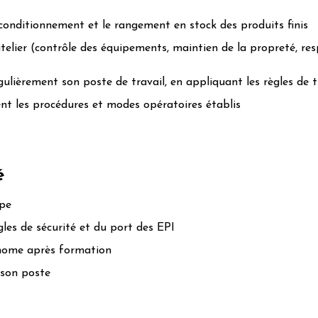
 conditionnement et le rangement en stock des produits finis
’atelier (contrôle des équipements, maintien de la propreté, re
ulièrement son poste de travail, en appliquant les règles de t
t les procédures et modes opératoires établis
é
ipe
les de sécurité et du port des EPI
nome après formation
 son poste