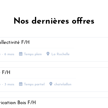
Nos dernières offres
llectivité F/H
e - 6 mois
Temps plein
La Rochelle
e F/H
e - 3 mois
Temps partiel
chatelaillon
ication Bois F/H