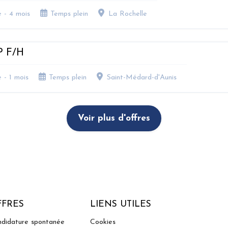
e - 4 mois
Temps plein
La Rochelle
P F/H
 - 1 mois
Temps plein
Saint-Médard-d'Aunis
Voir plus d'offres
FFRES
LIENS UTILES
didature spontanée
Cookies