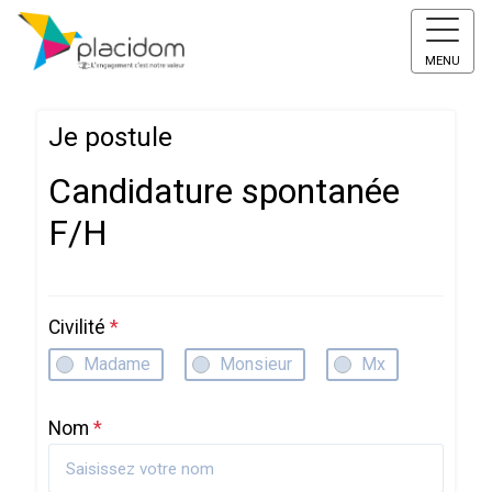
MENU
Je postule
Candidature spontanée
F/H
Civilité
*
Madame
Monsieur
Mx
Nom
*