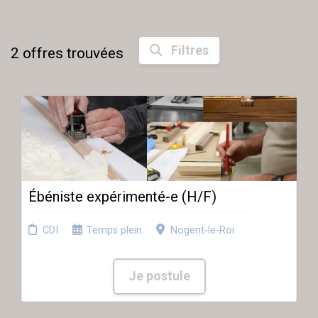
Filtres
2
offres trouvées
Ébéniste expérimenté-e (H/F)
CDI
Temps plein
Nogent-le-Roi
Je postule