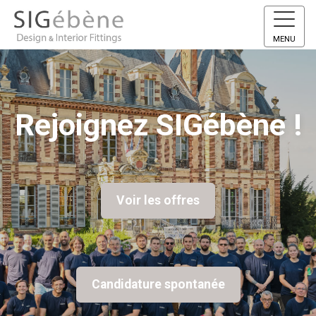
MENU
Rejoignez SIGébène !
Voir les offres
Candidature spontanée