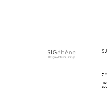
SU
OF
Can
sp